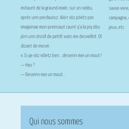
mitaunt de la graund-maér, sur un radèu,
savoir-vivre,
aprés unn perdauncz. Alórr vóz póétz pas
campagne, e
imaijeinae mon preinsaut caunt q'a la piq dóu
jeux, etc.
jórn unn drosll de petitt voéz me desveilhit. Ol
dizaet de mesm :
« Si qe vóz vóletz ben… deseinn mei un mout !
— Hau ?
— Deseinn mei un mout…
Qui nous sommes