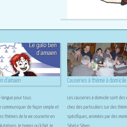
Causeries à thème à domicile
en d'amaen
Les causeries à domicile sont des
 langue pour tous.
chez des particuliers sur des thè
de communiquer de façon simple et
spécifiques, animées par des me
les thèmes de la vie courante en
Sibel e Siben.
alutations, le temps qu’il fait, le