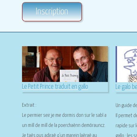
Inscription
Le Petit Prince traduit en gallo
Le galo b
Extrait :
Un guide de
Le permier seir je me dormis don sur le sabl a
Il permet 
un mill de mill de la poerchaènn demórauncz.
rapide sur 
Je taés pus adiraé q'un marein laèraé au
gallo : les s